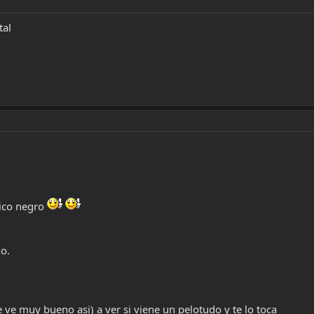
tal
lico negro
no.
 ve muy bueno asi) a ver si viene un pelotudo y te lo toca