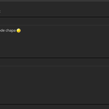
x
dode chapa