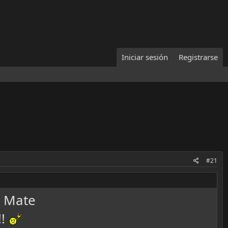
Iniciar sesión
Registrarse
#21
o Mate
!!