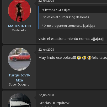
22 Jun 2008
^ChYmAiL^GTX dijo:
Eso es en el burger king de lomas....
PD: no pregunten como se.... jajajajaja
Mauro D-100
Moderador
viste el estacionamiento nomas ajjajaajj
22 Jun 2008
Muy lindo ese polara!!!
felicitaci
TurquitoV8-
Mza
Super Dodgero
22 Jun 2008
Gracias, Turquitov8