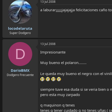
13 Jul 2008
a laburar¡¡¡¡¡¡jajajajja felicitaciones caño to
locodelaruta
Super Dodgero
13 Jul 2008
D
Impresionante
Muy bueno el polaron........
DarioBMX
Le queda muy bueno el negro con el vini
Dodgero Frecuente
siempre tuve esa duda si se veria bien o 
pero esta muy zarpado
q maquinon q tenes
tenes q tener cuidado q no tenes uñas ( se