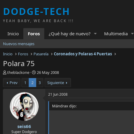
DODGE-TECH
YEAH BABY, WE ARE BACK !!!
Inicio
Foros
¿Qué hay de nuevo?
Multimedia
Nuevos mensajes
Inicio
Foros
Pasarela
Coronados y Polaras 4 Puertas
Polara 75
A
F
theblackone
26 May 2008
u
e
Prev
1
2
3
Siguiente
t
c
o
h
r
a
21 Jun 2008
d
d
e
e
Mándrax dijo:
l
i
t
n
e
i
seis66
m
c
a
i
Super Dodgero