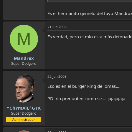
o
Es el hermanito gemelo del tuyo Mandra
21 Jun 2008
M
Es verdad, pero el mío está más detona
Mandrax
Super Dodgero
22 Jun 2008
Eso es en el burger king de lomas....
PD: no pregunten como se.... jajajajaja
^ChYmAiL^GTX
Super Dodgero
Administrador