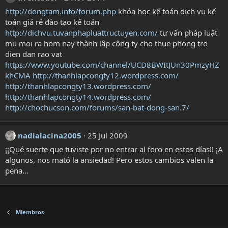
http://dongtam.info/forum.php
khóa học kế toán dịch vụ kế
toán giá rẻ đào tạo kế toán
http://dichvu.tuvanphapluattructuyen.com/
tư vấn pháp luật
mu moi ra hom nay thành lập công ty cho thue phong tro
dien dan rao vat
https://www.youtube.com/channel/UCD8BWItJUn30PmzyHZ
khCMA
http://thanhlapcongty12.wordpress.com/
http://thanhlapcongty13.wordpress.com/
http://thanhlapcongty14.wordpress.com/
http://chochucson.com/forums/san-bat-dong-san.7/
nadialacina2005
25 Jul 2009
¡¡Qué suerte que tuviste por no entrar al foro en estos días!! ¡A
algunos, nos mató la ansiedad! Pero estos cambios valen la
pena...
Miembros