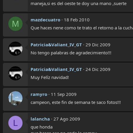
maneja,si es del oeste te doy una mano ,suerte
mazdecuatro
18 Feb 2010
M
Que haces nene como te trato el retorno a la cuch
Patricia&Valiant_IV_GT
29 Dic 2009
No tengo palabras de agradecimiento!!!
Patricia&Valiant_IV_GT
24 Dic 2009
Muy Felíz navidad!
ramyro
11 Sep 2009
campeon, este fin de semana te saco fotos!!!
lalancha
27 Ago 2009
L
que honda