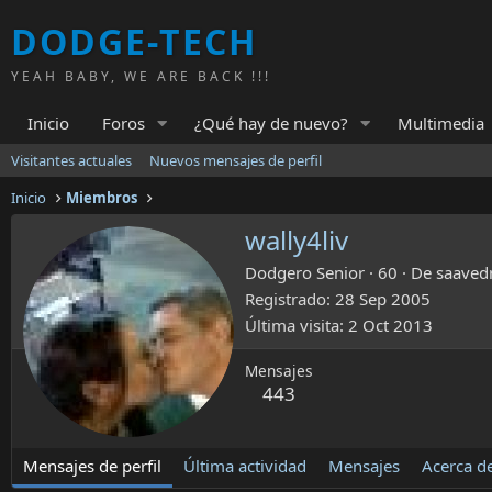
DODGE-TECH
YEAH BABY, WE ARE BACK !!!
Inicio
Foros
¿Qué hay de nuevo?
Multimedia
Visitantes actuales
Nuevos mensajes de perfil
Inicio
Miembros
wally4liv
Dodgero Senior
·
60
·
De
saaved
Registrado
28 Sep 2005
Última visita
2 Oct 2013
Mensajes
443
Mensajes de perfil
Última actividad
Mensajes
Acerca d