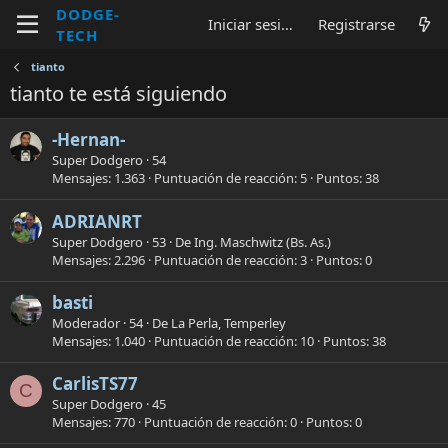
DODGE-
Iniciar sesión
Registrarse
TECH
tianto
tianto te está siguiendo
-Hernan-
Super Dodgero
·
54
Mensajes
1.363
Puntuación de reacción
5
Puntos
38
ADRIANRT
Super Dodgero
·
53
·
De
Ing. Maschwitz (Bs. As.)
Mensajes
2.296
Puntuación de reacción
3
Puntos
0
basti
Moderador
·
54
·
De
La Perla, Temperley
Mensajes
1.040
Puntuación de reacción
10
Puntos
38
CarlisTS77
C
Super Dodgero
·
45
Mensajes
770
Puntuación de reacción
0
Puntos
0