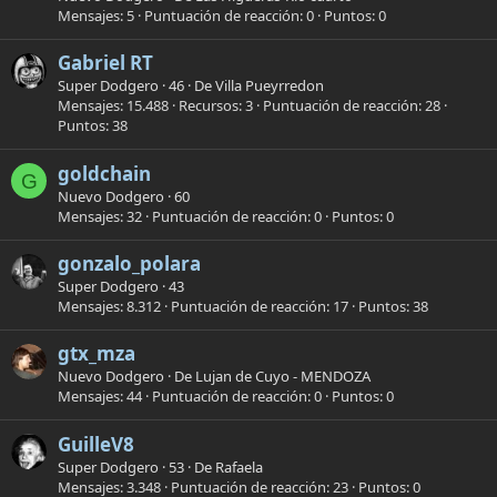
Mensajes
5
Puntuación de reacción
0
Puntos
0
Gabriel RT
Super Dodgero
·
46
·
De
Villa Pueyrredon
Mensajes
15.488
Recursos
3
Puntuación de reacción
28
Puntos
38
goldchain
G
Nuevo Dodgero
·
60
Mensajes
32
Puntuación de reacción
0
Puntos
0
gonzalo_polara
Super Dodgero
·
43
Mensajes
8.312
Puntuación de reacción
17
Puntos
38
gtx_mza
Nuevo Dodgero
·
De
Lujan de Cuyo - MENDOZA
Mensajes
44
Puntuación de reacción
0
Puntos
0
GuilleV8
Super Dodgero
·
53
·
De
Rafaela
Mensajes
3.348
Puntuación de reacción
23
Puntos
0