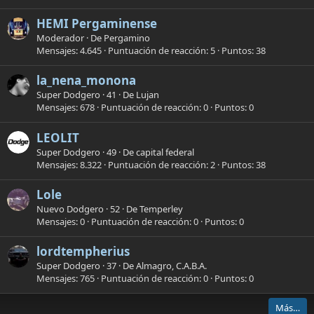
HEMI Pergaminense
Moderador
·
De
Pergamino
Mensajes
4.645
Puntuación de reacción
5
Puntos
38
la_nena_monona
Super Dodgero
·
41
·
De
Lujan
Mensajes
678
Puntuación de reacción
0
Puntos
0
LEOLIT
Super Dodgero
·
49
·
De
capital federal
Mensajes
8.322
Puntuación de reacción
2
Puntos
38
Lole
Nuevo Dodgero
·
52
·
De
Temperley
Mensajes
0
Puntuación de reacción
0
Puntos
0
lordtempherius
Super Dodgero
·
37
·
De
Almagro, C.A.B.A.
Mensajes
765
Puntuación de reacción
0
Puntos
0
Más…