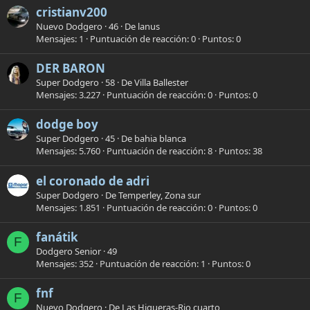
cristianv200
Nuevo Dodgero
·
46
·
De
lanus
Mensajes
1
Puntuación de reacción
0
Puntos
0
DER BARON
Super Dodgero
·
58
·
De
Villa Ballester
Mensajes
3.227
Puntuación de reacción
0
Puntos
0
dodge boy
Super Dodgero
·
45
·
De
bahia blanca
Mensajes
5.760
Puntuación de reacción
8
Puntos
38
el coronado de adri
Super Dodgero
·
De
Temperley, Zona sur
Mensajes
1.851
Puntuación de reacción
0
Puntos
0
fanátik
F
Dodgero Senior
·
49
Mensajes
352
Puntuación de reacción
1
Puntos
0
fnf
F
Nuevo Dodgero
·
De
Las Higueras-Rio cuarto