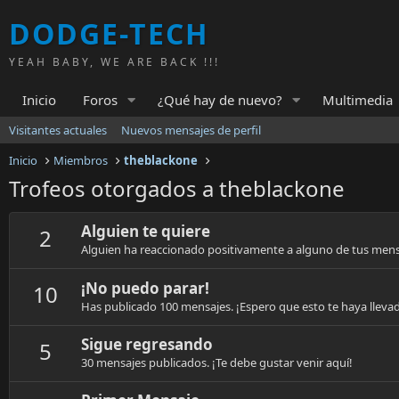
DODGE-TECH
YEAH BABY, WE ARE BACK !!!
Inicio
Foros
¿Qué hay de nuevo?
Multimedia
Visitantes actuales
Nuevos mensajes de perfil
Inicio
Miembros
theblackone
Trofeos otorgados a theblackone
Alguien te quiere
2
Alguien ha reaccionado positivamente a alguno de tus mens
¡No puedo parar!
10
Has publicado 100 mensajes. ¡Espero que esto te haya lleva
Sigue regresando
5
30 mensajes publicados. ¡Te debe gustar venir aquí!