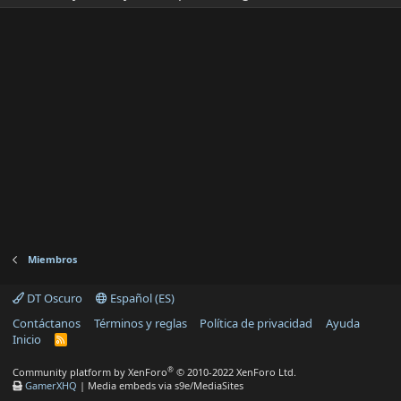
Miembros
DT Oscuro
Español (ES)
Contáctanos
Términos y reglas
Política de privacidad
Ayuda
Inicio
R
S
S
®
Community platform by XenForo
© 2010-2022 XenForo Ltd.
GamerXHQ
|
Media embeds via s9e/MediaSites