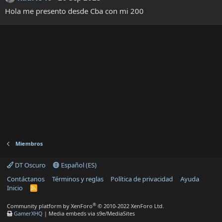
Hola me presento desde Cba con mi 200
Miembros
DT Oscuro
Español (ES)
Contáctanos
Términos y reglas
Política de privacidad
Ayuda
Inicio
R
S
S
®
Community platform by XenForo
© 2010-2022 XenForo Ltd.
GamerXHQ
|
Media embeds via s9e/MediaSites