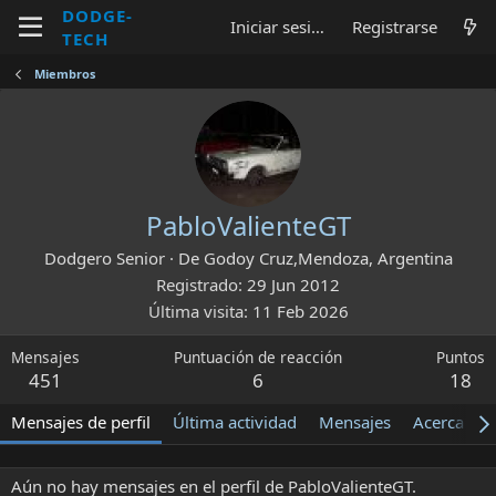
DODGE-
Iniciar sesión
Registrarse
TECH
Miembros
PabloValienteGT
Dodgero Senior
·
De
Godoy Cruz,Mendoza, Argentina
Registrado
29 Jun 2012
Última visita
11 Feb 2026
Mensajes
Puntuación de reacción
Puntos
451
6
18
Mensajes de perfil
Última actividad
Mensajes
Acerca de
Aún no hay mensajes en el perfil de PabloValienteGT.