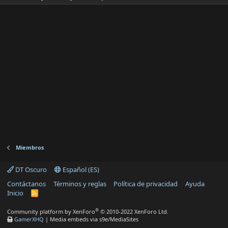
Miembros
DT Oscuro
Español (ES)
Contáctanos
Términos y reglas
Política de privacidad
Ayuda
Inicio
R
S
S
®
Community platform by XenForo
© 2010-2022 XenForo Ltd.
GamerXHQ
|
Media embeds via s9e/MediaSites