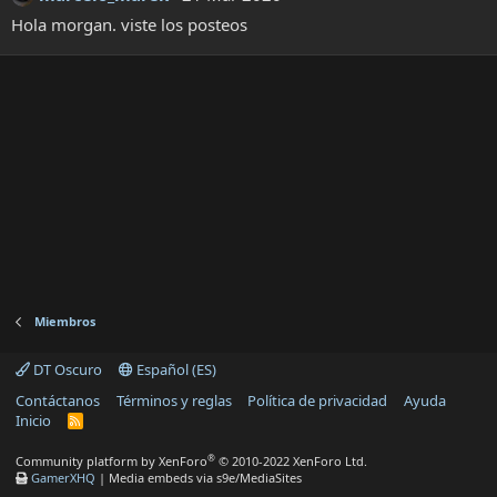
Hola morgan. viste los posteos
Miembros
DT Oscuro
Español (ES)
Contáctanos
Términos y reglas
Política de privacidad
Ayuda
Inicio
R
S
S
®
Community platform by XenForo
© 2010-2022 XenForo Ltd.
GamerXHQ
|
Media embeds via s9e/MediaSites