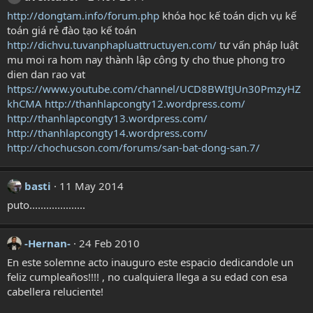
http://dongtam.info/forum.php
khóa học kế toán dịch vụ kế
toán giá rẻ đào tạo kế toán
http://dichvu.tuvanphapluattructuyen.com/
tư vấn pháp luật
mu moi ra hom nay thành lập công ty cho thue phong tro
dien dan rao vat
https://www.youtube.com/channel/UCD8BWItJUn30PmzyHZ
khCMA
http://thanhlapcongty12.wordpress.com/
http://thanhlapcongty13.wordpress.com/
http://thanhlapcongty14.wordpress.com/
http://chochucson.com/forums/san-bat-dong-san.7/
basti
11 May 2014
puto....................
-Hernan-
24 Feb 2010
En este solemne acto inauguro este espacio dedicandole un
feliz cumpleaños!!!! , no cualquiera llega a su edad con esa
cabellera reluciente!