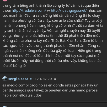
trung tâm tiếng anh thành lập công ty tư vấn luật qua điện
thoại
http://tradalela.com/
w
http://luatngogia.net/
nhac san
cuc manh ân đều ra sa trường hết cả, dân chúng thì lo chạy
nạn, hậu phương có lửa cháy, còn ai lo cứu chữa? Tuy ta có ý
hạ lệnh phóng hỏa, nhưng không có binh sĩ thật sự dám vì ta
hy sinh mà làm chuyện ấy. Vốn ta nghĩ chuyện này đã tuyệt
vọng, nhưng lại phát hiện ra tình thế đã phát triển đến mức
không cần ta phải ra tay nữa. Thác Bạt Khai Sơn, đám tù binh
các ngươi tiến vào trong thành phao tin đồn nhảm, đúng ra
ngàn vạn lần không nên đốt lửa gây rối loạn! Hiện giờ trong
thành nơi nơi đều có lửa, chính là do một tay các ngươi mà
thôi! Mười mấy nơi đồng thời có lửa như vậy, không bao lâu
lửa sẽ bùng lê
sergio casale
17 Nov 2010
es medio complicado no se en donde estas por aca hay un
par de amigos que talvez te pueden dar una mano perose
habla con ellos ,saludos