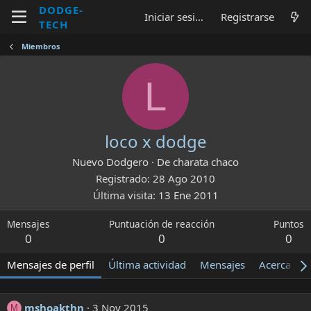
DODGE-
Iniciar sesión
Registrarse
TECH
Miembros
L
loco x dodge
Nuevo Dodgero
·
De
charata chaco
Registrado
28 Ago 2010
Última visita
13 Ene 2011
Mensajes
Puntuación de reacción
Puntos
0
0
0
Mensajes de perfil
Última actividad
Mensajes
Acerca de
mshoakthn
3 Nov 2015
M