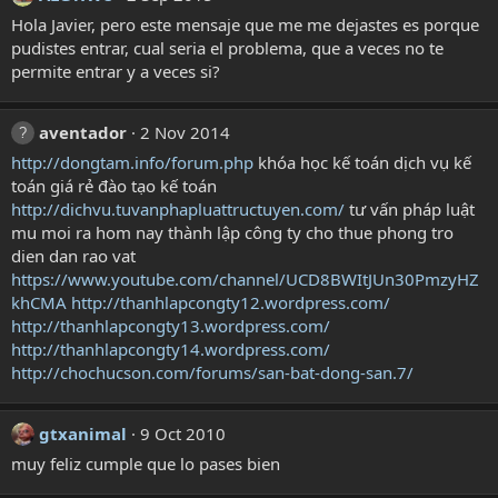
Hola Javier, pero este mensaje que me me dejastes es porque
pudistes entrar, cual seria el problema, que a veces no te
permite entrar y a veces si?
aventador
2 Nov 2014
http://dongtam.info/forum.php
khóa học kế toán dịch vụ kế
toán giá rẻ đào tạo kế toán
http://dichvu.tuvanphapluattructuyen.com/
tư vấn pháp luật
mu moi ra hom nay thành lập công ty cho thue phong tro
dien dan rao vat
https://www.youtube.com/channel/UCD8BWItJUn30PmzyHZ
khCMA
http://thanhlapcongty12.wordpress.com/
http://thanhlapcongty13.wordpress.com/
http://thanhlapcongty14.wordpress.com/
http://chochucson.com/forums/san-bat-dong-san.7/
gtxanimal
9 Oct 2010
muy feliz cumple que lo pases bien