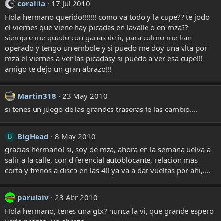
corallia
17 Jul 2010
Hola hermano querido!!!!!!! como va todo y la cupe?? te jodo
el viernes que viene hay picadas en lavalle o en mza??
siempre me quedo con ganas de ir, para colmo me han
operado y tengo un embole y si puedo me doy una vlta por
mza el viernes a ver las picadasy si puedo a ver esa cupe!!!
amigo te dejo un gran abrazo!!!
Martin318
23 May 2010
si tenes un juego de las grandes traseras te las cambio....
BigHead
8 May 2010
B
gracias hermano! si, soy de mza, ahora en la semana uelva a
salir a la calle, con diferencial autoblocante, relacion mas
corta y frenos a disco en las 4!! ya va a dar vueltas por ahi,....
parulaiv
23 Abr 2010
Hola hermano, tenes una gtx? nunca la vi, que grande espero