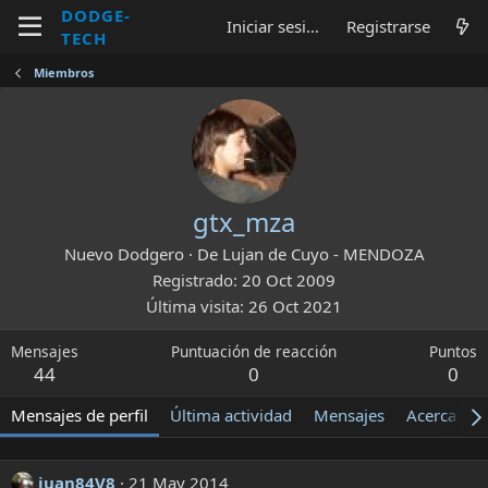
DODGE-
Iniciar sesión
Registrarse
TECH
Miembros
gtx_mza
Nuevo Dodgero
·
De
Lujan de Cuyo - MENDOZA
Registrado
20 Oct 2009
Última visita
26 Oct 2021
Mensajes
Puntuación de reacción
Puntos
44
0
0
Mensajes de perfil
Última actividad
Mensajes
Acerca de
juan84V8
21 May 2014