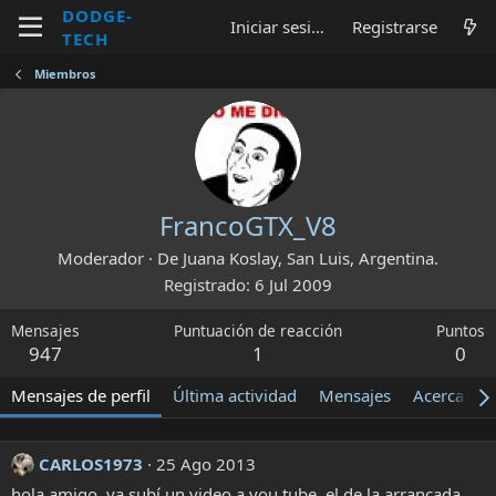
DODGE-
Iniciar sesión
Registrarse
TECH
Miembros
FrancoGTX_V8
Moderador
·
De
Juana Koslay, San Luis, Argentina.
Registrado
6 Jul 2009
Mensajes
Puntuación de reacción
Puntos
947
1
0
Mensajes de perfil
Última actividad
Mensajes
Acerca de
CARLOS1973
25 Ago 2013
hola amigo, ya subí un video a you tube, el de la arrancada