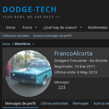
DODGE-TECH
YEAH BABY, WE ARE BACK !!!
Inicio
Foros
¿Qué hay de nuevo?
Multimedia
Visitantes actuales
Nuevos mensajes de perfil
Inicio
Miembros
FrancoAlcorta
Dodgero Frecuente
·
De
Alcorta
Registrado
19 Ene 2011
Última visita
8 May 2019
Mensajes
223
Mensajes de perfil
Última actividad
Mensajes
Acerca d