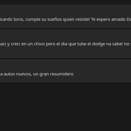
Ricardo Iorio, cumple su sueños quien resiste! Te espero amado D
 naci y creci en un chivo pero el dia que tube el dodge na sabe! n
e da autos nuevos, un gran resumidero