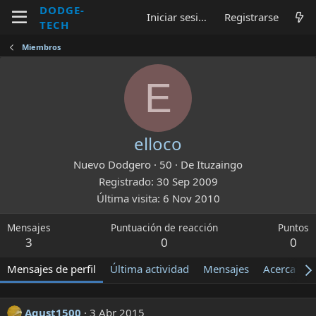
DODGE-
Iniciar sesión
Registrarse
TECH
Miembros
E
elloco
Nuevo Dodgero
·
50
·
De
Ituzaingo
Registrado
30 Sep 2009
Última visita
6 Nov 2010
Mensajes
Puntuación de reacción
Puntos
3
0
0
Mensajes de perfil
Última actividad
Mensajes
Acerca de
Agust1500
3 Abr 2015