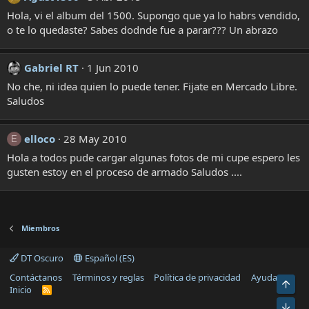
Hola, vi el album del 1500. Supongo que ya lo habrs vendido,
o te lo quedaste? Sabes dodnde fue a parar??? Un abrazo
Gabriel RT
1 Jun 2010
No che, ni idea quien lo puede tener. Fijate en Mercado Libre.
Saludos
elloco
28 May 2010
E
Hola a todos pude cargar algunas fotos de mi cupe espero les
gusten estoy en el proceso de armado Saludos ....
Miembros
DT Oscuro
Español (ES)
Contáctanos
Términos y reglas
Política de privacidad
Ayuda
Arri
Inicio
R
S
Abaj
S