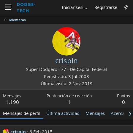
DODGE-
Iniciar sesión
Registrarse
TECH
Miembros
crispin
Super Dodgero
·
77
·
De
Capital Federal
Registrado
3 Jul 2008
Última visita
2 Nov 2019
Mensajes
Puntuación de reacción
Puntos
1.190
1
0
Mensajes de perfil
Última actividad
Mensajes
Acerca de
crispin
6 Feb 2015