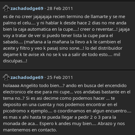
zachadodge69
28 Feb 2011
es de no creer jajajajaja recien termino de llamarte y se me
palmo el celu.... y ni hablar k desde hace 2 dias no me anda
bien la caja automatica en la cupe....! creer o reventar...! jajaja
voy a tratar de ver si puedo tener lista la cupe para el
sabado.... (mañana a la mañana la llevo a k le cambien el
aceite y filtro y veo k pasa) sino sone...! lo del distribuidor
dejame k te avise xk no se k va a salir de todo esto.... mil
disculpas...!
zachadodge69
25 Feb 2011
holaaaa Angelito todo bien...? ando en busca del encendido
electronico ele ese para mi cupe... vos andabas bastante en el
tema no..? Si es asi decime como podemos hacer ... te
deposito en una cuenta y nos podemos encontrar en el
picodromo x ejemplo.... o coordinamos en algun encuentro....
es mas x ahi hasta te pueda llegar a pedir 2 o 3 para la
monada de aca... Espero k andes muy bien.... Abrazo y nos
mantenemos en contacto.