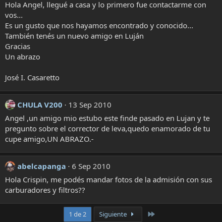
Hola Angel, llegué a casa y lo primero fue contactarme con
vos...
Es un gusto que nos hayamos encontrado y conocido...
También tenés un nuevo amigo en Luján
Gracias
Un abrazo
José I. Casaretto
CHULA V200
13 Sep 2010
Angel ,un amigo mio estubo este finde pasado en Lujan y te
pregunto sobre el corrector de leva,quedo enamorado de tu
cupe amigo,UN ABRAZO.-
abelcapanga
6 Sep 2010
Hola Crispin, me podés mandar fotos de la admisión con sus
carburadores y filtros??
Último
1 de 2
Siguiente