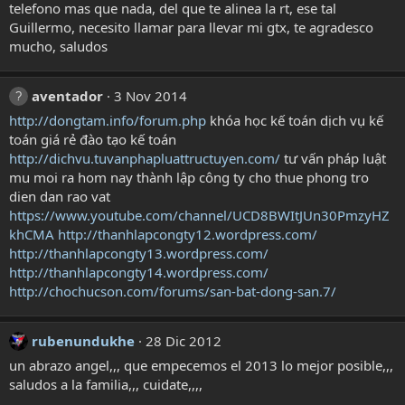
telefono mas que nada, del que te alinea la rt, ese tal
Guillermo, necesito llamar para llevar mi gtx, te agradesco
mucho, saludos
aventador
3 Nov 2014
http://dongtam.info/forum.php
khóa học kế toán dịch vụ kế
toán giá rẻ đào tạo kế toán
http://dichvu.tuvanphapluattructuyen.com/
tư vấn pháp luật
mu moi ra hom nay thành lập công ty cho thue phong tro
dien dan rao vat
https://www.youtube.com/channel/UCD8BWItJUn30PmzyHZ
khCMA
http://thanhlapcongty12.wordpress.com/
http://thanhlapcongty13.wordpress.com/
http://thanhlapcongty14.wordpress.com/
http://chochucson.com/forums/san-bat-dong-san.7/
rubenundukhe
28 Dic 2012
un abrazo angel,,, que empecemos el 2013 lo mejor posible,,,
saludos a la familia,,, cuidate,,,,