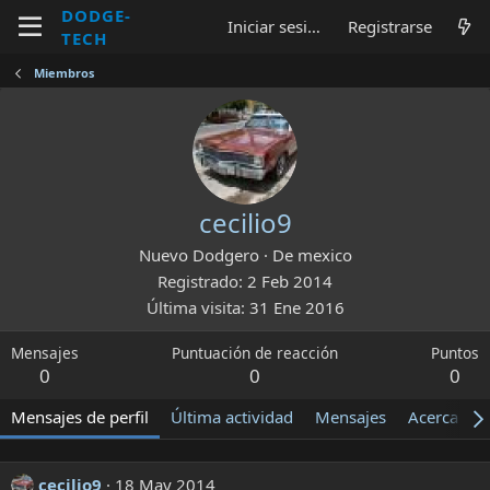
DODGE-
Iniciar sesión
Registrarse
TECH
Miembros
cecilio9
Nuevo Dodgero
·
De
mexico
Registrado
2 Feb 2014
Última visita
31 Ene 2016
Mensajes
Puntuación de reacción
Puntos
0
0
0
Mensajes de perfil
Última actividad
Mensajes
Acerca de
cecilio9
18 May 2014