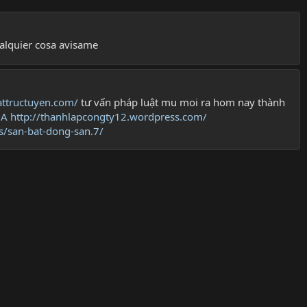
ualquier cosa avisame
attructuyen.com/
tư vấn pháp luật mu moi ra hom nay thành
MA
http://thanhlapcongty12.wordpress.com/
s/san-bat-dong-san.7/