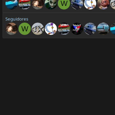
W
Seguidores
W