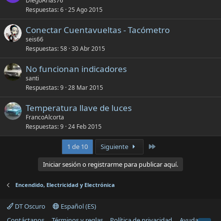
e
DiegoArias76
Respuestas
6
25 Ago 2015
r
r
Conectar Cuentavueltas - Tacómetro
a
seis66
d
Respuestas
58
30 Abr 2015
o
No funcionan indicadores
santi
Respuestas
9
28 Mar 2015
Temperatura llave de luces
FrancoAlcorta
Respuestas
9
24 Feb 2015
Último
1 de 10
Siguiente
Iniciar sesión o registrarme para publicar aquí.
Encendido, Electricidad y Electrónica
DT Oscuro
Español (ES)
Contáctanos
Términos y reglas
Política de privacidad
Ayuda