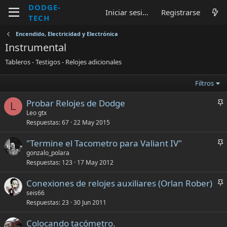
DODGE-
Iniciar sesión
Registrarse
TECH
Encendido, Electricidad y Electrónica
Instrumental
Tableros - Testigos - Relojes adicionales
Filtros
Probar Relojes de Dodge
L
d
Leo gtx
Respuestas
67
22 May 2015
h
e
"Termine el Tacometro para Valiant IV"
r
d
gonzalo_polara
i
Respuestas
123
17 May 2012
h
d
e
o
Conexiones de relojes auxiliares (Orlan Rober)
r
d
seis66
i
Respuestas
23
30 Jun 2011
h
d
e
o
Colocando tacómetro.
r