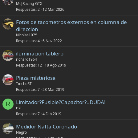
MdjRacing-GTX
i
Respuestas
2
12 Mar 2026
d
o
Fotos de tacometros externos en columna de
direccion
Nicolas1975
Respuestas
4
6 Nov 2022
iluminacion tablero
richard1964
Respuestas
12
18 Ago 2019
Pieza misteriosa
TinchoRT
Respuestas
7
28 Mar 2019
Limitador?Fusible?Capacitor?..DUDA!
R
riki
Respuestas
7
4 Feb 2019
Medidor Nafta Coronado
Negro