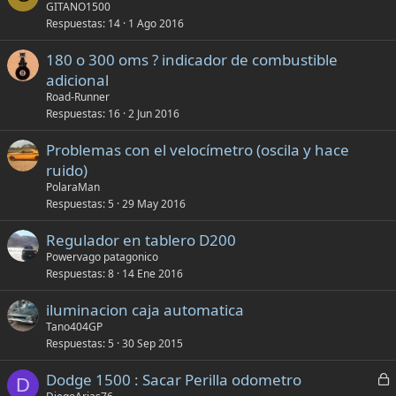
e
GITANO1500
d
Respuestas
14
1 Ago 2016
r
o
r
180 o 300 oms ? indicador de combustible
a
adicional
d
Road-Runner
o
Respuestas
16
2 Jun 2016
Problemas con el velocímetro (oscila y hace
ruido)
PolaraMan
Respuestas
5
29 May 2016
Regulador en tablero D200
Powervago patagonico
Respuestas
8
14 Ene 2016
iluminacion caja automatica
Tano404GP
Respuestas
5
30 Sep 2015
C
Dodge 1500 : Sacar Perilla odometro
D