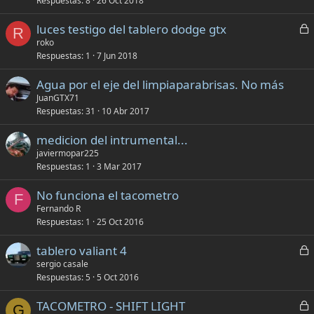
Respuestas
8
26 Oct 2018
C
luces testigo del tablero dodge gtx
R
e
roko
Respuestas
1
7 Jun 2018
r
r
Agua por el eje del limpiaparabrisas. No más
a
JuanGTX71
d
Respuestas
31
10 Abr 2017
o
medicion del intrumental...
javiermopar225
Respuestas
1
3 Mar 2017
No funciona el tacometro
F
Fernando R
Respuestas
1
25 Oct 2016
C
tablero valiant 4
e
sergio casale
Respuestas
5
5 Oct 2016
r
r
C
TACOMETRO - SHIFT LIGHT
a
G