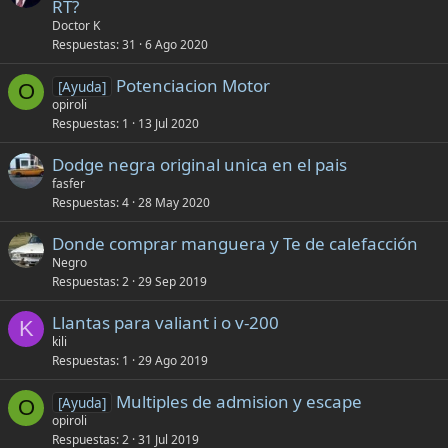
RT?
Doctor K
Respuestas
31
6 Ago 2020
Potenciacion Motor
[Ayuda]
O
opiroli
Respuestas
1
13 Jul 2020
Dodge negra original unica en el pais
fasfer
Respuestas
4
28 May 2020
Donde comprar manguera y Te de calefacción
Negro
Respuestas
2
29 Sep 2019
Llantas para valiant i o v-200
K
kili
Respuestas
1
29 Ago 2019
Multiples de admision y escape
[Ayuda]
O
opiroli
Respuestas
2
31 Jul 2019