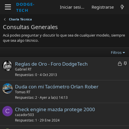
DODGE-
Iniciar sesión
Registrarse
TECH
Charla Técnica
Consultas Generales
Acá podes preguntar y discutir lo que sea de cualquier modelo, siempre
que sea algo técnico.
Filtros
C
Reglas de Oro - Foro DodgeTech
e
d
Gabriel RT
Respuestas
0
4 Oct 2013
r
h
r
e
Duda con mi Tacómetro Orlan Rober
a
r
Tomas RT
d
i
Respuestas
2
Ayer a la(s) 14:13
o
d
o
Check engine mazda protege 2000
C
cazador503
Respuestas
1
29 Ene 2024