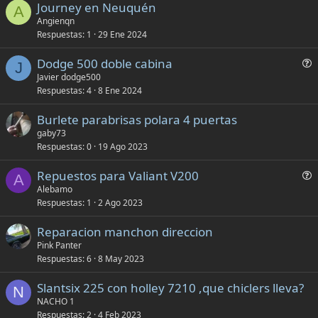
Journey en Neuquén
A
Angienqn
Respuestas
1
29 Ene 2024
P
Dodge 500 doble cabina
J
r
Javier dodge500
Respuestas
4
8 Ene 2024
e
g
Burlete parabrisas polara 4 puertas
u
gaby73
n
Respuestas
0
19 Ago 2023
t
a
P
Repuestos para Valiant V200
A
r
Alebamo
Respuestas
1
2 Ago 2023
e
g
Reparacion manchon direccion
u
Pink Panter
n
Respuestas
6
8 May 2023
t
a
Slantsix 225 con holley 7210 ,que chiclers lleva?
N
NACHO 1
Respuestas
2
4 Feb 2023