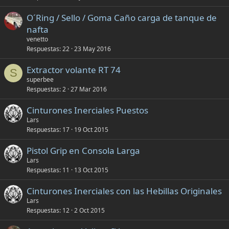
r
O´Ring / Sello / Goma Caño carga de tanque de
a
nafta
d
venetto
o
Respuestas
22
23 May 2016
Extractor volante RT 74
S
superbee
Respuestas
2
27 Mar 2016
Cinturones Inerciales Puestos
Lars
Respuestas
17
19 Oct 2015
Pistol Grip en Consola Larga
Lars
Respuestas
11
13 Oct 2015
Cinturones Inerciales con las Hebillas Originales
Lars
Respuestas
12
2 Oct 2015