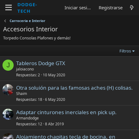
DODGE-
Iniciar sesión
Registrarse
TECH
Carroceria e Interior
Accesorios Interior
Torpedo Consolas Plafones y demás!
Filtros
Tableros Dodge GTX
J
jaloiacono
Respuestas
2
10 May 2020
Otra soluión para las famosas aches (H) colisas.
Shaim
Respuestas
18
6 May 2020
Adaptar cinturones inerciales en pick up.
Armandodge
Respuestas
12
8 Abr 2019
Alojamiento chapitas tecla de bocina, en