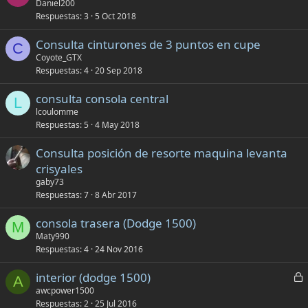
Daniel200
Respuestas
3
5 Oct 2018
Consulta cinturones de 3 puntos en cupe
C
Coyote_GTX
Respuestas
4
20 Sep 2018
consulta consola central
L
lcoulomme
Respuestas
5
4 May 2018
Consulta posición de resorte maquina levanta
crisyales
gaby73
Respuestas
7
8 Abr 2017
consola trasera (Dodge 1500)
M
Maty990
Respuestas
4
24 Nov 2016
C
interior (dodge 1500)
A
e
awcpower1500
Respuestas
2
25 Jul 2016
r